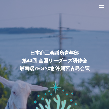
日本商工会議所青年部
第44回 全国リーダーズ研修会
最南端YEGの地 沖縄宮古島会議