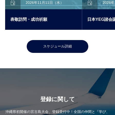


2026年11月11日（水）
2026
表敬訪問・成功祈願
日本YEG諸会
スケジュール詳細
登録に関して
沖縄県初開催の宮古島大会、登録受付中！全国の仲間と『学び、